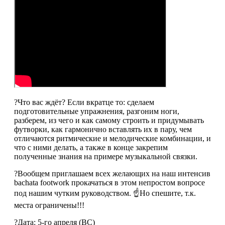
?Что вас ждёт? Если вкратце то: сделаем
подготовительные упражнения, разгоним ноги,
разберем, из чего и как самому строить и придумывать
футворки, как гармонично вставлять их в пару, чем
отличаются ритмические и мелодические комбинации, и
что с ними делать, а также в конце закрепим
полученные знания на примере музыкальной связки.
?Вообщем приглашаем всех желающих на наш интенсив
bachata footwork прокачаться в этом непростом вопросе
под нашим чутким руководством. ☝️Но спешите, т.к.
места ограничены!!!
?Дата: 5-го апреля (ВС)