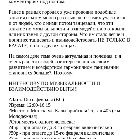
комментариях под постом.
Ранее в разных городах я уже проводил подобные
занятия и затем много раз слышал от самих участников
и от людей, кто с ними потом танцевали, что эти
занятие по музыкальности и взаимодействию открыли
для них танец с другой стороны. Что им стало легче и
понятнее танцевать и взаимодействовать НЕ ТОЛЬКО В
БАЧАТЕ, но и в других танцах.
На самом деле тема очень актуальная и полезная, и я
очень рад, что людей, заинтересованных своим
развитием и комфортном гармоничном танцевании
становится больше?. Поэтому:
ИНТЕНСИВУ ПО МУЗЫКАЛЬНОСТИ И
ВЗАИМОДЕЙСТВИЮ БЫТЬ!!!
?Дата: 16-го февраля (ВС)
?Время: 12:00-16:15
?Место: г. Минск, ул. Кальварийская 25, зал 405 (с.м.
Молодежная)
?Стоимость с одного человека:
?45р - при оплате до 3-го февраля включительно
?50р - при оплате до 15-го февраля включительно
?55р - при оплате на месте 16-го февраля